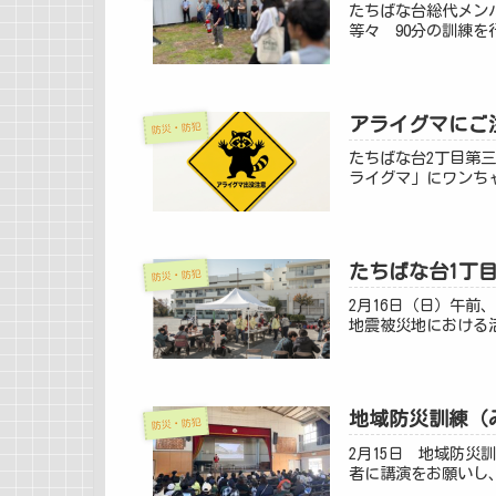
たちばな台総代メン
等々 90分の訓練
アライグマにご
防災・防犯
たちばな台2丁目第
ライグマ」にワンち
たちばな台1丁
防災・防犯
2月16日（日）午
地震被災地における活
地域防災訓練（
防災・防犯
2月15日 地域防
者に講演をお願いし、