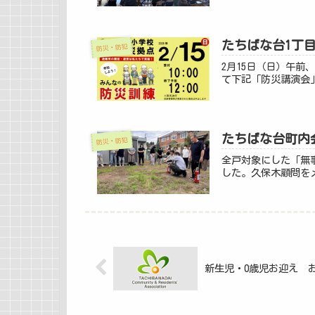
たちばな台1丁
防災・防犯
2月15日（日）午
て下記「防災講演会」
たちばな台町内
防災・防犯
全戸対象にした「無
した。久保木顧問をメ
新生児・0歳児お迎え 