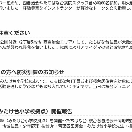
バーを始め、西自治会やたちばな台病院スタッフ含め約60名参加。消火器
を行いました。経験豊富なインストラクターが軽妙なトークを交え指導し、
注意ください
三公園付近（2丁目5番地 西自治会エリア）にて、たちばな台住民が犬
ゃんが襲われ怪我を負いました。獣医によりアライグマの傷と確認され保
目の方へ防災訓練のお知らせ
前、みたけ台小学校において、たちばな台1丁目および桜台居住者を対象
動を通した学びなども取り入れていく予定です。当日は桜台ジュニア（少
みたけ台小学校拠点）開催報告
災訓練（みたけ台小学校拠点）を開催〜たちばな台 桜台各自治会合同地
地域住民・少年野球 桜台Jr・青葉区医師会・みたけ台小学校先生・横浜