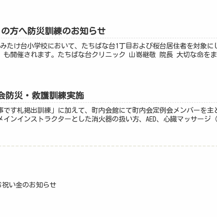
目の方へ防災訓練のお知らせ
前、みたけ台小学校において、たちばな台1丁目および桜台居住者を対象
も開催されます。たちばな台クリニック 山嵜継敬 院長 大切な命をまも
会防災・救護訓練実施
事です札掲出訓練」に加えて、町内会館にて町内会定例会メンバーを主と
インインストラクターとした消火器の扱い方、AED、心臓マッサージ（
お祝い金のお知らせ