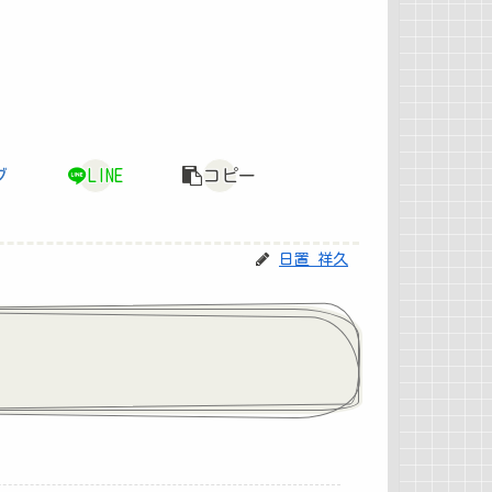
ブ
LINE
コピー
日置 祥久