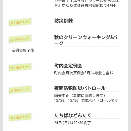
で子育て『ふらっとラフールたちばな
台』がたちばな台町内会館にて4月4日
（金曜日）よりオープンします。たち
ばな台住民だけではなく、隣接する桜
台、若草台、みたけ台、鴨志田町、も
防災訓練
町内会イベント
えぎ野、青葉台等々、青葉台北エリ
ア...
秋のクリーンウォーキング&パ
町内会イベント
ーク
定例会終了後
町内会定例会
町内会イベント
町内会月次定例会3月は総会も含む
夜間防犯防災パトロール
町内会イベント
雨天中止（事前に連絡します）
12/29、12/30 は歳末パトロールです
たちばなどんたく
町内会イベント
24日(日)は20:30終了