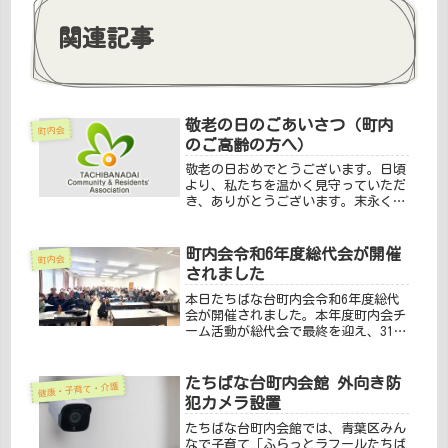
関連記事
敬老の日のごあいさつ（町内
町内会
のご高齢の方へ）
敬老の日おめでとうございます。日頃
より、私たちを温かく見守っていただ
き、ありがとうございます。末永くお
元気でお過ごし下さい。お陰様で、本
年も無事にどんたく夏祭りを開催する
ことが出来ました。これからも、安心
町内会令和6年度総代会が開催
町内会
安全なたちばな台のため活動してまい
されました
り...
本日たちばな台町内会令和6年度総代
会が開催されました。本年度町内会チ
ーム活動が総代会で最終を迎え、31名
の班長（エリア長）は任期を終え、大
半が交代します。役員・各委員は次年
度もほぼ継続します。コロナ禍が明け
たちばな台町内会館 外向き防
健康・子育て・介護
日常の社会生活が戻る中、地域にお
犯カメラ設置
け...
たちばな台町内会館では、青葉区みん
なで子育て「ふらっとラフールたちば