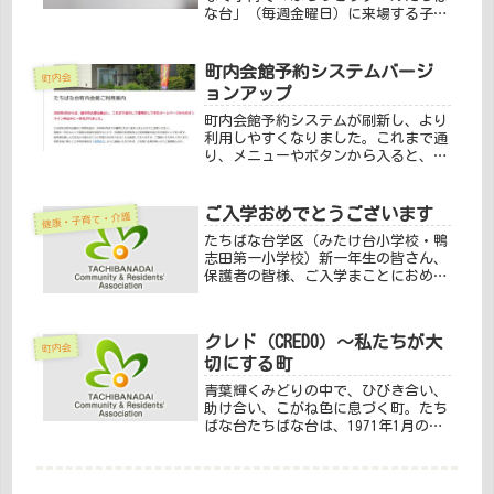
な台」（毎週金曜日）に来場する子ど
もたちとご家族、ご利用各団体の皆さ
まの安全安心のために、防犯カメラを
設置しました。
町内会館予約システムバージ
町内会
ョンアップ
町内会館予約システムが刷新し、より
利用しやすくなりました。これまで通
り、メニューやボタンから入ると、新
しい予約のページに行くようになって
ますので、特に気にされる必要はござ
いません。予約システムのアカウント
ご入学おめでとうございます
健康・子育て・介護
登録ができるようになりました。登録
たちばな台学区（みたけ台小学校・鴨
す...
志田第一小学校）新一年生の皆さん、
保護者の皆様、ご入学まことにおめで
とうございます。心よりお祝い申し上
げます。令和8年4月7日たちばな台町
内会 会長
クレド（CREDO）〜私たちが大
町内会
切にする町
青葉輝くみどりの中で、ひびき合い、
助け合い、こがね色に息づく町。たち
ばな台たちばな台は、1971年1月の誕
生から、55年の時を重ねてまいりまし
た。この町は、先人の想いと、日々の
暮らしの中で育まれてきた人と人との