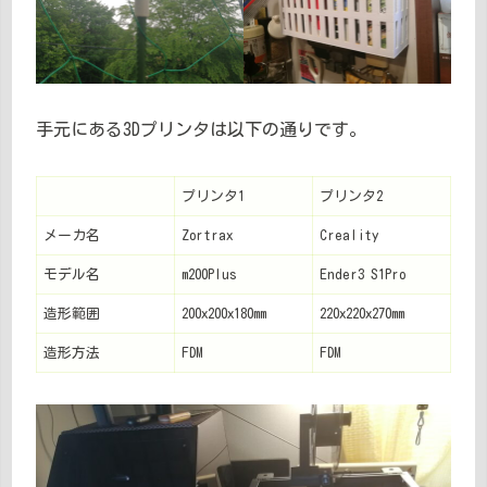
手元にある3Dプリンタは以下の通りです。
プリンタ1
プリンタ2
メーカ名
Zortrax
Creality
モデル名
m200Plus
Ender3 S1Pro
造形範囲
200x200x180mm
220x220x270mm
造形方法
FDM
FDM