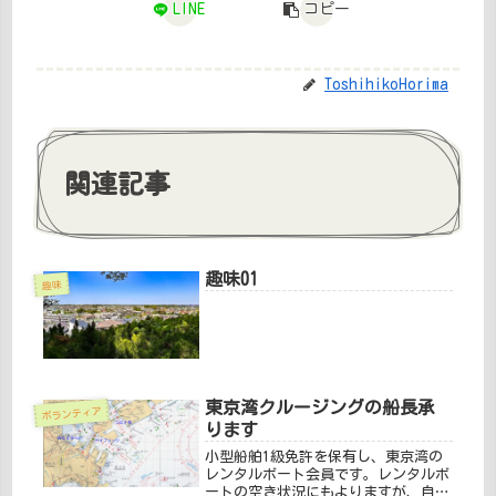
LINE
コピー
ToshihikoHorima
関連記事
趣味01
趣味
東京湾クルージングの船長承
ボランティア
ります
小型船舶1級免許を保有し、東京湾の
レンタルボート会員です。レンタルボ
ートの空き状況にもよりますが、自由