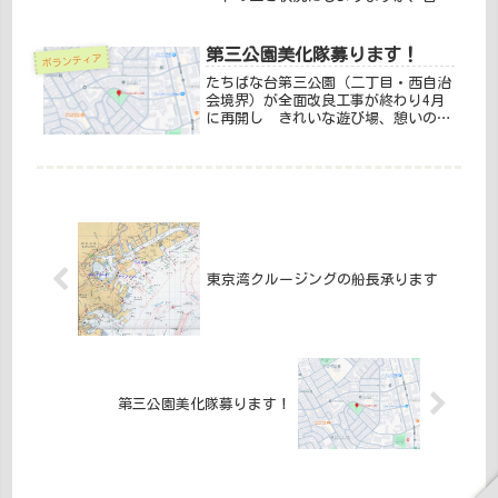
に小型ボートがレンタルできます。平
日は直近でも結構空いていることが多
いですが、週末祝日は2ヶ月程度前に
第三公園美化隊募ります！
ボランティア
は予約しないと確保できない場合があ
たちばな台第三公園（二丁目・西自治
り...
会境界）が全面改良工事が終わり4月
に再開し きれいな遊び場、憩いの空
間に生まれ変わりました。公園ボラン
ティアの皆さんだけにお任せず、少し
だけ気に留めて、気づいたらゴミを拾
ったり、できるときに少しだけでも草
取...
東京湾クルージングの船長承ります
第三公園美化隊募ります！