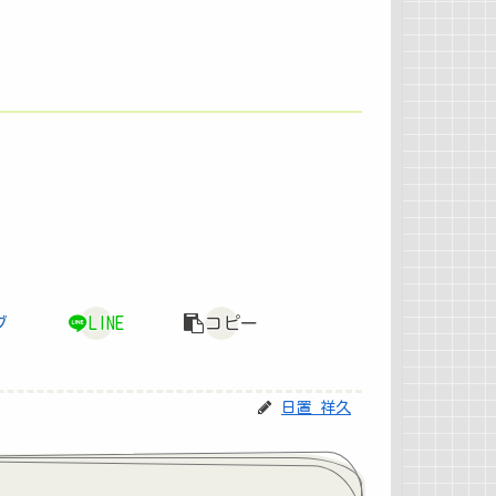
ブ
LINE
コピー
日置 祥久