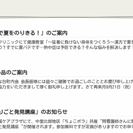
で夏をのりきる！」のご案内
台クリニックにて健康教室「〜猛暑に負けない身体をつくろう～漢方で夏
の？すでに夏バテです…熱中症は予防できる？そんな悩みを解決します！
い品のご案内
ちばな台町内会 会長皆様には益々ご健勝でお過ごしのこととお慶び申し上
力をいただきまして厚く御礼申し上げます。さて再来月9月21日（祝）
りごと発見講座」のお知らせ
田地域ケアプラザにて、中里北部地区「ちょこボラ」共催“問看護師さん
と発見講座“が開催されます。参加無料ですが定員がありますのでお申