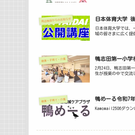
日本体育大学 
周辺施設からのお知らせ
日本体育大学では、
域の皆さまに広く提供
鴨志田第一小学
健康・子育て・介護
2月24日、鴨志田
生が授業の中で交流し
鴨めーる令和7
健康・子育て・介護
Kamomail2506ダウ