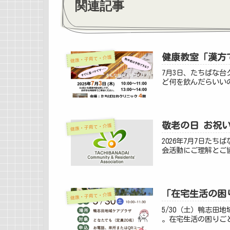
関連記事
健康教室「漢方
健康・子育て・介護
7月3日、たちばな
ど何を飲んだらいい
敬老の日 お祝
健康・子育て・介護
2026年7月7日た
会活動にご理解とご協
「在宅生活の困
健康・子育て・介護
5/30（土）鴨志
。在宅生活の困りご